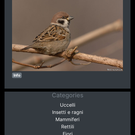
Info
Categories
Uccelli
Insetti e ragni
Mammiferi
Rettili
Fiori