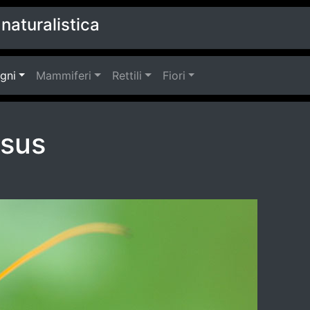
naturalistica
agni
Mammiferi
Rettili
Fiori
osus