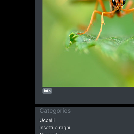
Info
Categories
Uccelli
Insetti e ragni