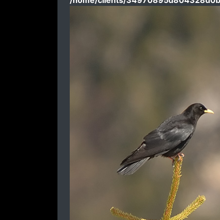
/home/clients/34970895d804328d0