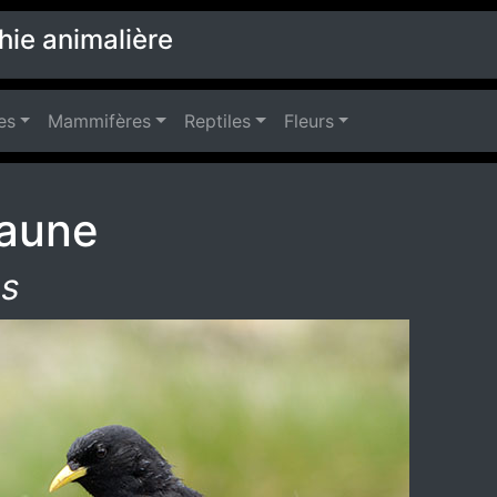
hie animalière
es
Mammifères
Reptiles
Fleurs
jaune
us