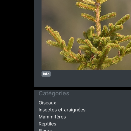
Info
Catégories
Oiseaux
Insectes et araignées
Mammifères
Reptiles
Fleurs