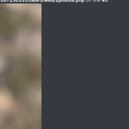
b3072563333ade5/web/2photos.php
on line
45